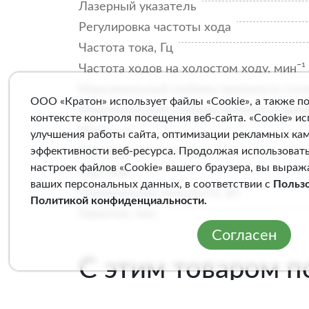
Лазерный указатель
Регулировка частоты хода
Частота тока, Гц
Частота ходов на холостом ходу, минˉ¹
Максимальный глубина пропила в стал
ООО «Кратон» использует файлы «Cookie», а также п
Максимальный глубина пропила в древ
контексте контроля посещения веб-сайта. «Cookie» и
Масса, кг
улучшения работы сайта, оптимизации рекламных ка
Ход пильного полотна
эффективности веб-ресурса. Продолжая использовать
настроек файлов «Cookie» вашего браузера, вы выраж
Род тока
ваших персональных данных, в соответствии с
Польз
Номинальная мощность, Вт
Политикой конфиденциальности
.
Гарантия, мес
Согласен
С этим товаром 