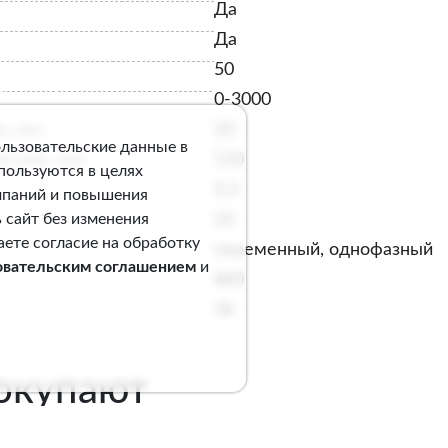
Да
Да
50
0-3000
и, мм
10
ользовательские данные в
есине, мм
110
спользуются в целях
2,3
мпаний и повышения
23
 сайт без изменения
аете согласие на обработку
переменный, однофазный
овательским соглашением
и
800
36
покупают