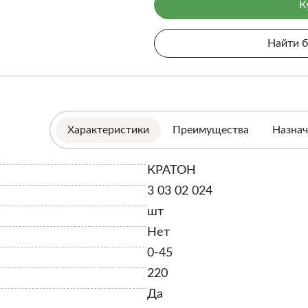
К
Найти 
Характеристики
Преимущества
Назнач
КРАТОН
3 03 02 024
шт
Нет
0-45
220
Да