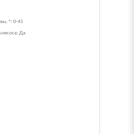
ы, °:
0-45
лесоса:
Да
а