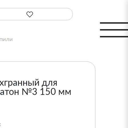
шпили
хгранный для
ратон №3 150 мм
: