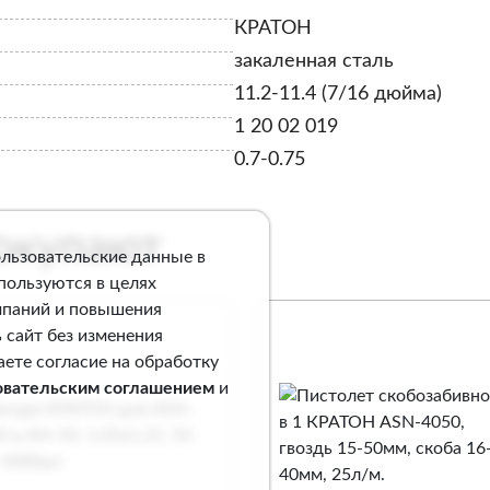
КРАТОН
закаленная сталь
11.2-11.4 (7/16 дюйма)
1 20 02 019
0.7-0.75
покупают
ользовательские данные в
спользуются в целях
мпаний и повышения
 сайт без изменения
аете согласие на обработку
овательским соглашением
и