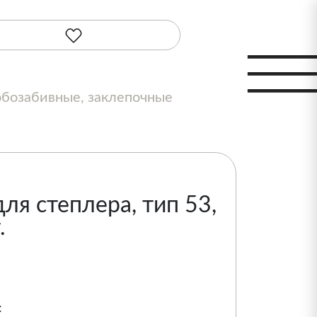
бозабивные, заклепочные
ля степлера, тип 53,
.
: