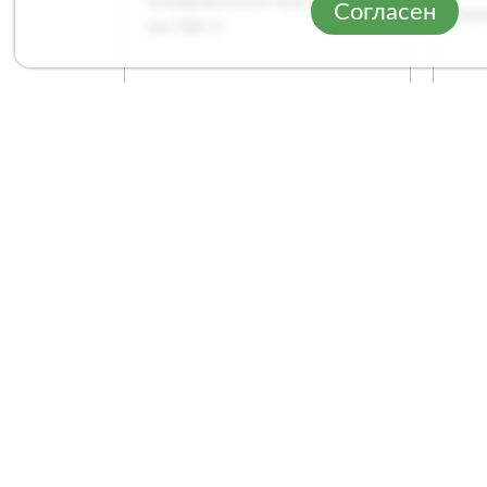
Согласен
Круг лепестковый
Ле
шлифовальный Кратон
Кра
O180 мм P80-Z
Арт. 1 13 05 013
Арт
Сравнение
1
/
2