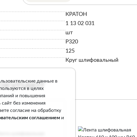
КРАТОН
1 13 02 031
шт
P320
125
Круг шлифовальный
ользовательские данные в
покупают
спользуются в целях
мпаний и повышения
 сайт без изменения
аете согласие на обработку
овательским соглашением
и