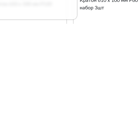
нта шлифовальная
Лента шлифовальная
тон 610 х 100 мм P120
Кратон 610 х 100 мм P
набор 3шт
. 1 13 01 026
Арт. 1 13 01 057
Сравнение
Сравнение