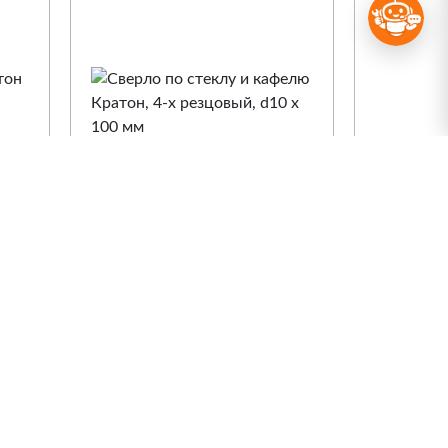
Сверло по стеклу и
Сверло 
кафелю Кратон, 4-х
Кратон 
 х
резцовый, d10 х 100 мм
кобальт
80 мм
Арт. 1 05 02 012
Арт. 1 05
Сравнение
Сра