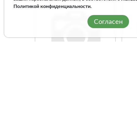
Политикой конфиденциальности
.
Согласен
Сверло по металлу
Све
Кратон шлифованное
Кра
Р6М5 Ø2,5 х 57 мм
нит
(блистер с 2 сверлами)
10
Арт. 1 05 14 068
Арт
Сравнение