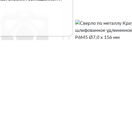
рло по металлу
Сверло по металлу
тон с покрытием
Кратон шлифованное
ридом титана Ø7,0 х
удлиненное Р6М5 Ø7,0
9 мм
156 мм
. 1 05 17 014
Арт. 1 05 15 010
Сравнение
Сравнение