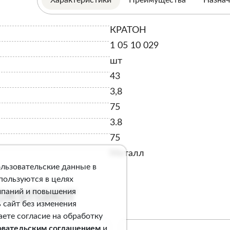
КРАТОН
1 05 10 029
шт
43
3,8
75
3.8
75
Металл
ользовательские данные в
спользуются в целях
покупают
мпаний и повышения
 сайт без изменения
аете согласие на обработку
овательским соглашением
и