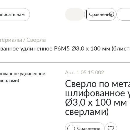
Сравнение
аписать нам
териалы
Сверла
ванное удлиненное Р6М5 Ø3,0 х 100 мм (блисте
Арт. 1 05 15 002
Сверло по мет
шлифованное 
Ø3,0 х 100 мм 
сверлами)
Сравнение