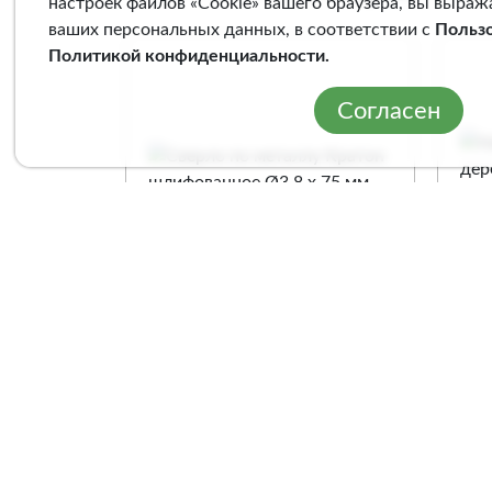
настроек файлов «Cookie» вашего браузера, вы выраж
ваших персональных данных, в соответствии с
Польз
Политикой конфиденциальности
.
Согласен
Сверло по металлу
Наб
Кратон шлифованное
дер
Ø3,8 х 75 мм
мм)
Арт. 1 05 11 029
Арт
Сравнение