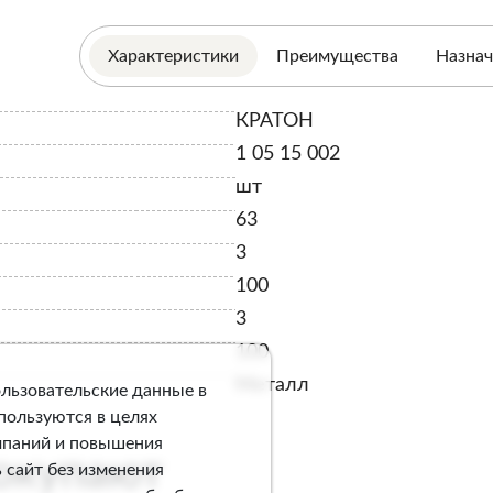
Характеристики
Преимущества
Назнач
КРАТОН
1 05 15 002
шт
63
3
100
3
100
Металл
ользовательские данные в
спользуются в целях
мпаний и повышения
покупают
 сайт без изменения