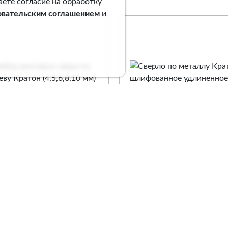
аете согласие на обработку
овательским соглашением
и
ор винтовых сверл по
Сверло по металлу
еву Кратон (4,5,6,8,10
Кратон шлифованное
 5 шт.
удлиненное Р6М5 Ø4,5
126 мм
. 1 05 08 010
Арт. 1 05 15 005
Сравнение
Сравнение