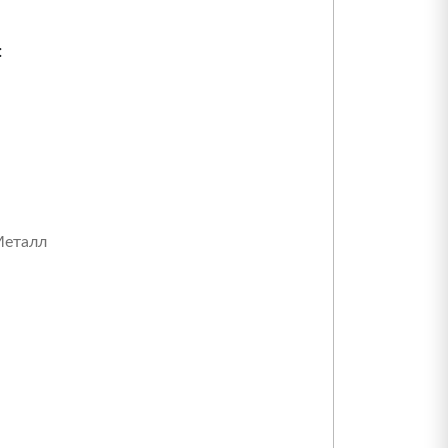
:
еталл