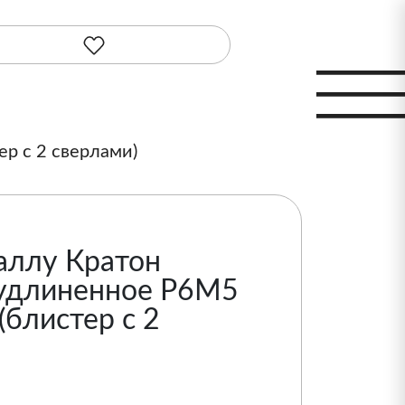
р с 2 сверлами)
аллу Кратон
удлиненное Р6М5
(блистер с 2