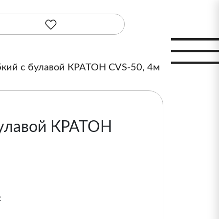
бкий с булавой КРАТОН CVS-50, 4м
булавой КРАТОН
: