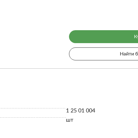
К
Найти 
1 25 01 004
шт