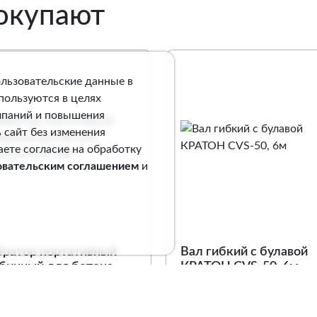
покупают
ользовательские данные в
спользуются в целях
мпаний и повышения
 сайт без изменения
аете согласие на обработку
овательским соглашением
и
братор портативный
Вал гибкий с булавой
бинный для бетона
КРАТОН CVS-50, 6м
АТОН PCV-900
. 4 02 09 006
Арт. 1 25 01 005