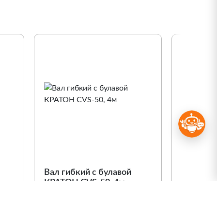
Вал гибкий с булавой
Вал гибк
КРАТОН CVS-50, 4м
КРАТОН 
Арт. 1 25 01 004
Арт. 1 25