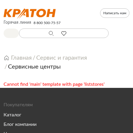
Написать нам
Горячая линия
8 800 500-75-57
Главная
Сервис и гарантия
Сервисные центры
Cannot find 'main' template with page 'liststores'
Покупателям
Каталог
Блог компании