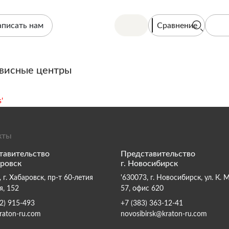
Сравнение
аписать нам
висные центры
'
кты
тавительство
Представительство
аровск
г. Новосибирск
 г. Хабаровск, пр-т 60-летия
'630073, г. Новосибирск, ул. К. 
я, 152
57, офис 620
2) 915-493
+7 (383) 363-12-41
raton-ru.com
novosibirsk@kraton-ru.com