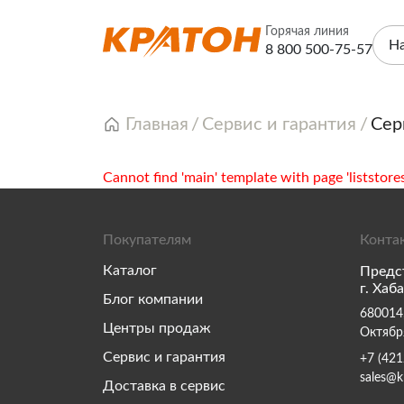
Горячая линия
Н
8 800 500-75-57
Главная
Сервис и гарантия
Сер
Cannot find 'main' template with page 'liststores
Покупателям
Конта
Каталог
Предс
г. Хаб
Блог компании
680014,
Центры продаж
Октябр
Сервис и гарантия
+7 (421
sales@k
Доставка в сервис