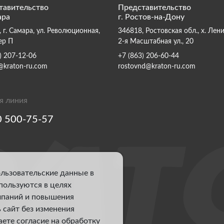
тавительство
Представительство
ара
г. Ростов-на-Дону
 г. Самара, ул. Революционная,
346818, Ростовская обл., х. Лен
ер П
2-я Масштабная ул., 20
) 207-12-06
+7 (863) 206-60-44
@kraton-ru.com
rostovnd@kraton-ru.com
я линия
0 500-75-57
ользовательские данные в
спользуются в целях
мпаний и повышения
 сайт без изменения
аете согласие на обработку