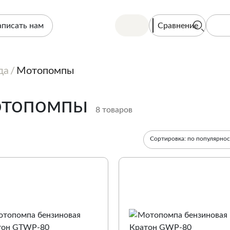
Сравнение
аписать нам
да
Мотопомпы
топомпы
8 товаров
Сортировка:
по популярно