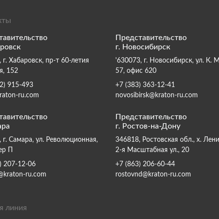
кты
тавительство
Представительство
аровск
г. Новосибирск
 г. Хабаровск, пр-т 60-летия
'630073, г. Новосибирск, ул. К. 
я, 152
57, офис 620
2) 915-493
+7 (383) 363-12-41
raton-ru.com
novosibirsk@kraton-ru.com
тавительство
Представительство
ара
г. Ростов-на-Дону
 г. Самара, ул. Революционная,
346818, Ростовская обл., х. Лен
ер П
2-я Масштабная ул., 20
) 207-12-06
+7 (863) 206-60-44
@kraton-ru.com
rostovnd@kraton-ru.com
я линия