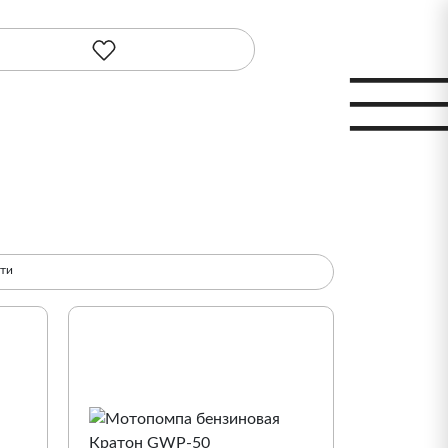
сти
По популярности
По наименованию