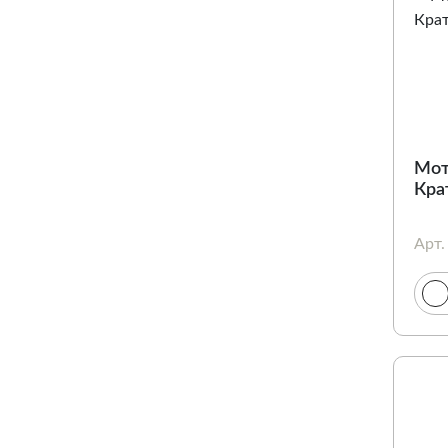
Мот
Кра
Арт.