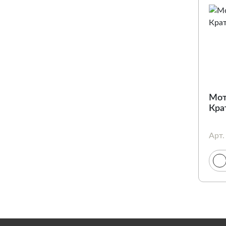
Мот
Кра
Арт.