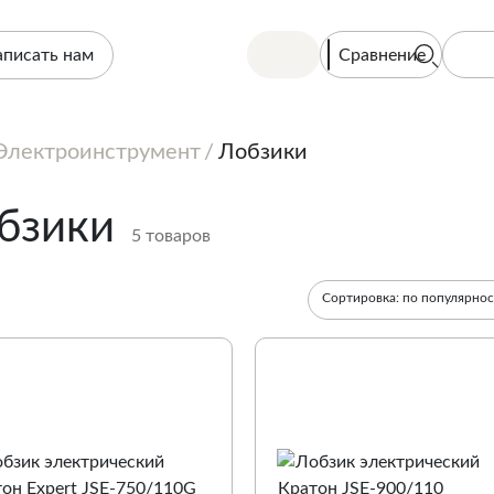
Сравнение
аписать нам
Электроинструмент
Лобзики
бзики
5 товаров
Сортировка:
по популярно