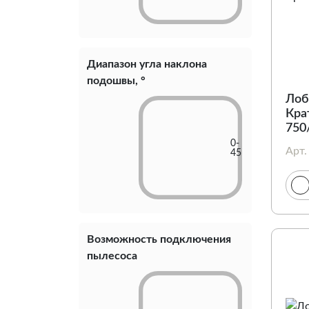
Диапазон угла наклона
подошвы, °
Лоб
Кра
750
0-
Арт.
45
Возможность подключения
пылесоса