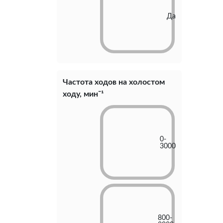
Да
Частота ходов на холостом
ходу, минˉ¹
0-
3000
800-