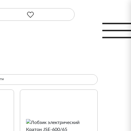
сти
По популярности
По наименованию