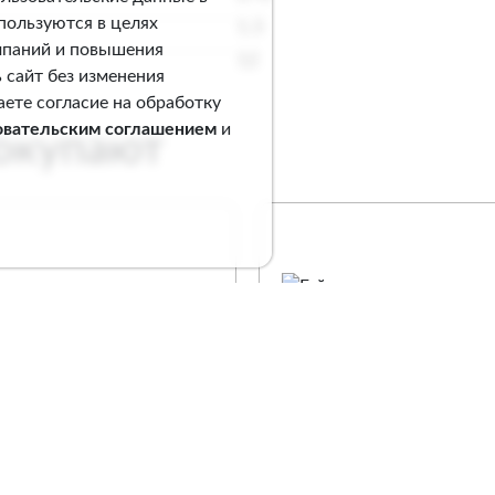
спользуются в целях
1.3
мпаний и повышения
12
 сайт без изменения
аете согласие на обработку
овательским соглашением
и
покупают