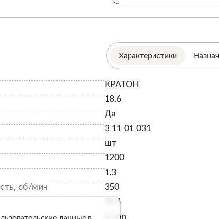
Характеристики
Назнач
КРАТОН
18.6
Да
3 11 01 031
шт
1200
1.3
сть, об/мин
350
14.4
Li-ion
ользовательские данные в