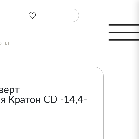
рты
верт
я Кратон CD -14,4-