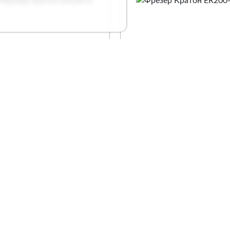
зер Кратон ER100-8
Фрезер Кратон ER200-
. 3 12 01 006
Арт. 3 12 01 008
Сравнение
Сравнение