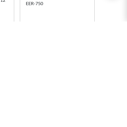
12
Фрезер кромочный
Кратон EER-750
Арт. 3 12 01 010
Сравнение