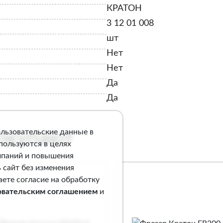
КРАТОН
3 12 01 008
шт
Нет
Нет
Да
Да
ользовательские данные в
покупают
спользуются в целях
мпаний и повышения
 сайт без изменения
аете согласие на обработку
овательским соглашением
и