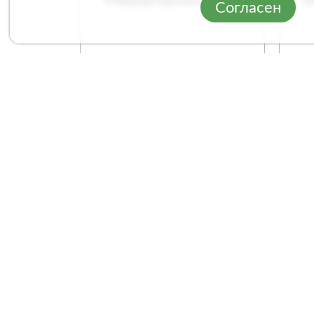
Согласен
Фрезер Кратон ER130-8
Фре
Арт. 3 12 01 007
Арт
Сравнение