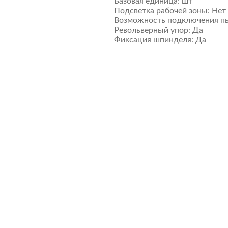
Базовая единица:
шт
Подсветка рабочей зоны:
Нет
Возможность подключения пы
Револьверный упор:
Да
Фиксация шпинделя:
Да