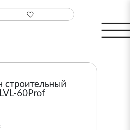
н строительный
LVL-60Prof
: