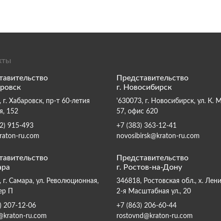
кты
тавительство
Представительство
аровск
г. Новосибирск
 г. Хабаровск, пр-т 60-летия
'630073, г. Новосибирск, ул. К. 
я, 152
57, офис 620
2) 915-493
+7 (383) 363-12-41
raton-ru.com
novosibirsk@kraton-ru.com
тавительство
Представительство
ара
г. Ростов-на-Дону
 г. Самара, ул. Революционная,
346818, Ростовская обл., х. Лен
ер П
2-я Масштабная ул., 20
) 207-12-06
+7 (863) 206-60-44
@kraton-ru.com
rostovnd@kraton-ru.com