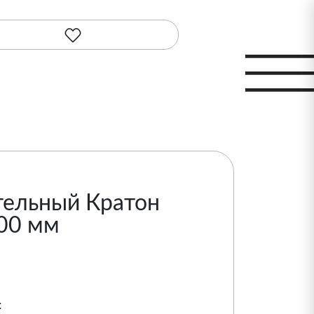
тельный Кратон
800 мм
: