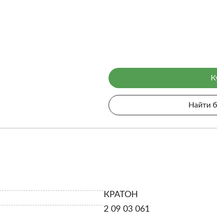
К
Найти 
КРАТОН
2 09 03 061