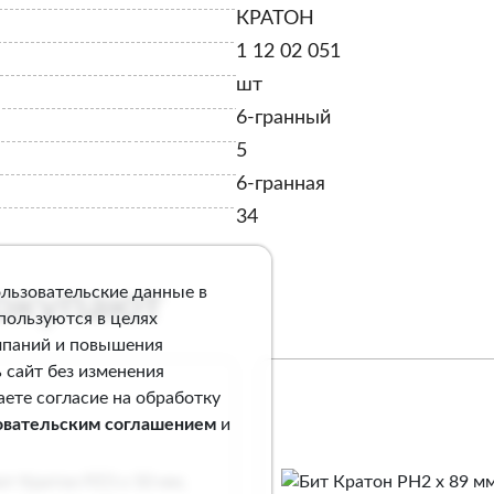
КРАТОН
1 12 02 051
шт
6-гранный
5
6-гранная
34
ользовательские данные в
покупают
спользуются в целях
мпаний и повышения
 сайт без изменения
аете согласие на обработку
овательским соглашением
и