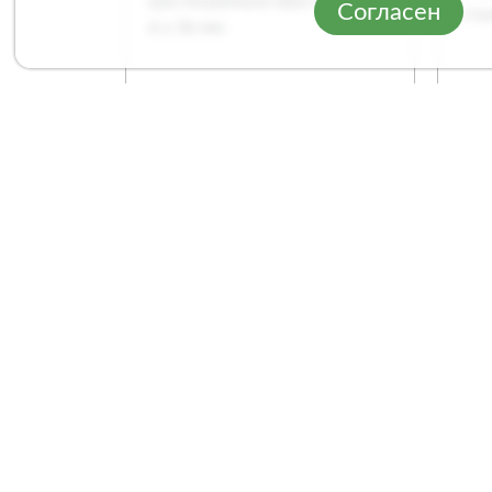
Согласен
Головка торцевая Кратон
Бит
с шестигранным
ста
хвостовиком 6 х 36 мм
Арт. 1 12 02 052
Арт
Сравнение
1
/
2