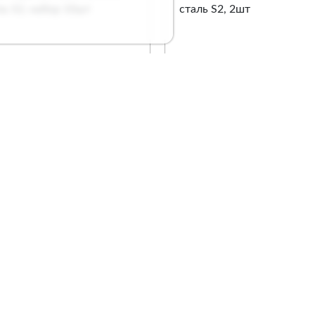
 Кратон РZ3 х 50 мм,
Бит Кратон РН2 х 89 м
ль S2, набор 10шт
сталь S2, 2шт
. 1 12 05 028
Арт. 1 12 05 007
Сравнение
Сравнение