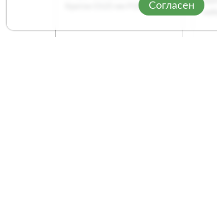
Согласен
Круг шлифовальный
Ле
Кратон O125 мм P100
Кра
на
Арт. 1 13 02 004
Арт
Сравнение
1
/
2