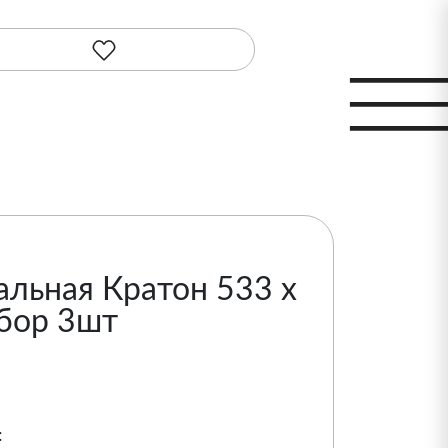
льная Кратон 533 х
бор 3шт
: