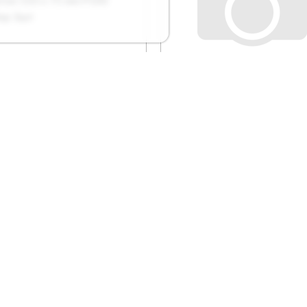
нта шлифовальная
Круги шлифовальные 
тон 533 х 75 мм P100
клеевой
бор 3шт
основе Кратон Ø125 м
240 набор 5шт
. 1 13 01 051
Арт. 1 13 02 030
Сравнение
Сравнение