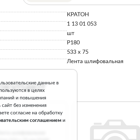
КРАТОН
1 13 01 053
шт
P180
533 х 75
Лента шлифовальная
ользовательские данные в
покупают
спользуются в целях
мпаний и повышения
 сайт без изменения
аете согласие на обработку
овательским соглашением
и