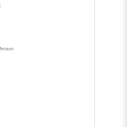
:
еталл