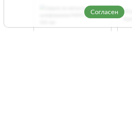
Согласен
Сверло по металлу
Све
Кратон шлифованное
каф
Р6М5 Ø6,5 х 101 мм
Арт. 1 05 14 056
Арт
Сравнение
1
/
2