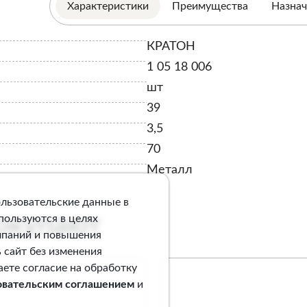
Характеристики
Преимущества
Назнач
КРАТОН
1 05 18 006
шт
39
3,5
70
Металл
ользовательские данные в
покупают
спользуются в целях
мпаний и повышения
 сайт без изменения
аете согласие на обработку
овательским соглашением
и