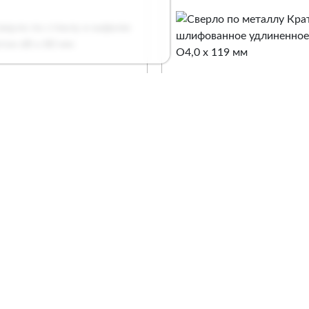
рло по стеклу и
Сверло по металлу
елю Кратон d8 х 80 мм
Кратон шлифованное
удлиненное O4,0 х 119
. 1 05 02 005
Арт. 1 05 12 004
Сравнение
Сравнение