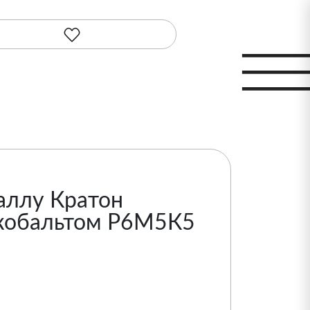
аллу Кратон
 кобальтом Р6М5К5