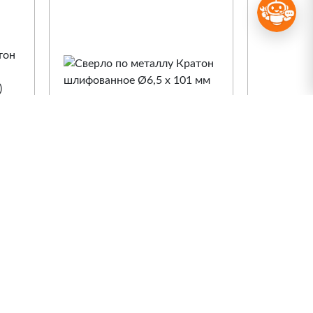
Сверло по металлу
Сверло 
Кратон шлифованное
Кратон 
Ø6,5 х 101 мм
удлиненн
Арт. 1 05 11 056
Арт. 1 05
Сравнение
Сра