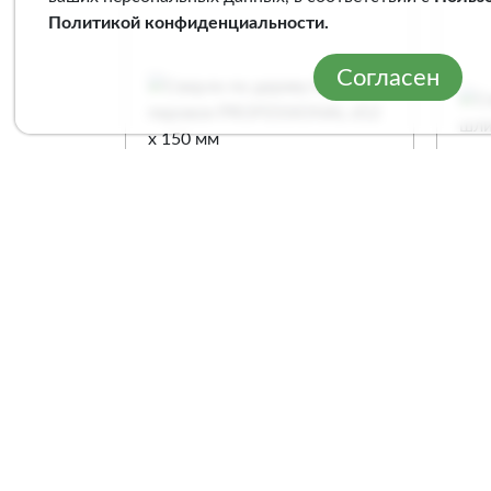
Политикой конфиденциальности
.
Согласен
Сверло по дереву Кратон
Све
перовое PROFESSIONAL
Кр
d12 х 150 мм
Ø8,
Арт. 1 05 06 002
Арт
Сравнение