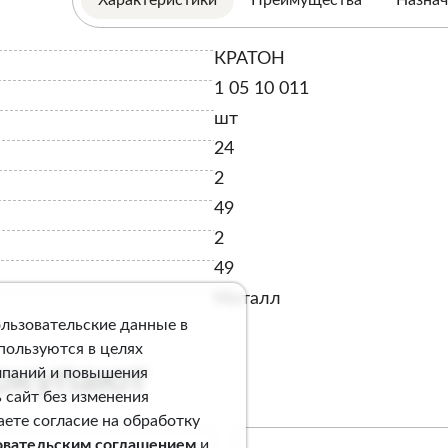
КРАТОН
1 05 10 011
шт
24
2
49
2
49
Металл
ользовательские данные в
спользуются в целях
покупают
мпаний и повышения
 сайт без изменения
аете согласие на обработку
овательским соглашением
и