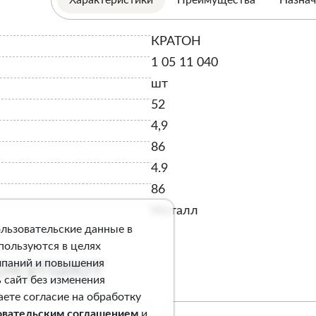
КРАТОН
1 05 11 040
шт
52
4,9
86
4.9
86
Металл
ользовательские данные в
спользуются в целях
покупают
мпаний и повышения
 сайт без изменения
аете согласие на обработку
овательским соглашением
и