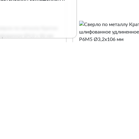
рло по металлу
Сверло по металлу
атон шлифованное
Кратон шлифованное
8 х 86 мм
удлиненное Р6М5
Ø3,2х106 мм
. 1 05 11 039
Арт. 1 05 15 017
Сравнение
Сравнение