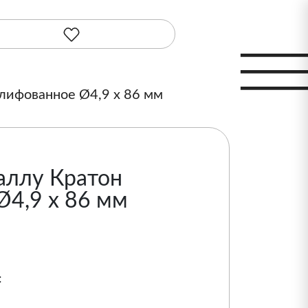
лифованное Ø4,9 х 86 мм
аллу Кратон
4,9 х 86 мм
: