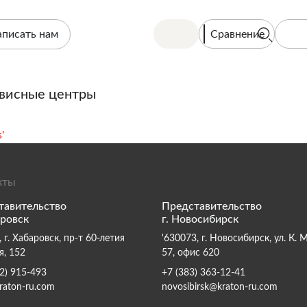
Сравнение
аписать нам
висные центры
'
кты
тавительство
Представительство
аровск
г. Новосибирск
 г. Хабаровск, пр-т 60-летия
'630073, г. Новосибирск, ул. К. 
я, 152
57, офис 620
2) 915-493
+7 (383) 363-12-41
raton-ru.com
novosibirsk@kraton-ru.com