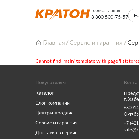
Горячая линия
Н
8 800 500-75-57
Главная
Сервис и гарантия
Сер
Cannot find 'main' template with page 'liststores
Покупателям
Конта
Каталог
Предс
г. Хаб
Блог компании
680014,
Центры продаж
Октябр
Сервис и гарантия
+7 (421
sales@k
Доставка в сервис