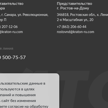
тавительство
Представительство
ара
г. Ростов-на-Дону
 г. Самара, ул. Революционная,
346818, Ростовская обл., х. Лен
ер П
2-я Масштабная ул., 20
) 207-12-06
+7 (863) 206-60-44
@kraton-ru.com
rostovnd@kraton-ru.com
я линия
0 500-75-57
ользовательские данные в
спользуются в целях
мпаний и повышения
 сайт без изменения
аете согласие на обработку