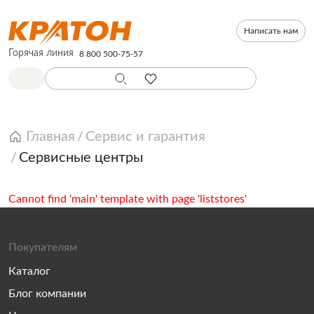
Написать нам
Горячая линия
8 800 500-75-57
Главная
Сервис и гарантия
Сервисные центры
Cannot find 'main' template with page 'liststores'
Покупателям
Каталог
Блог компании