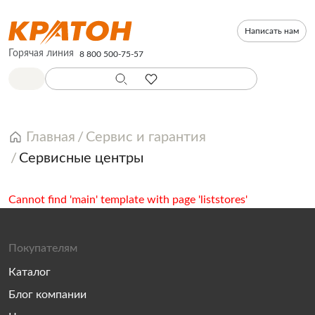
Написать нам
Горячая линия
8 800 500-75-57
Главная
Сервис и гарантия
Сервисные центры
Cannot find 'main' template with page 'liststores'
Покупателям
Каталог
Блог компании