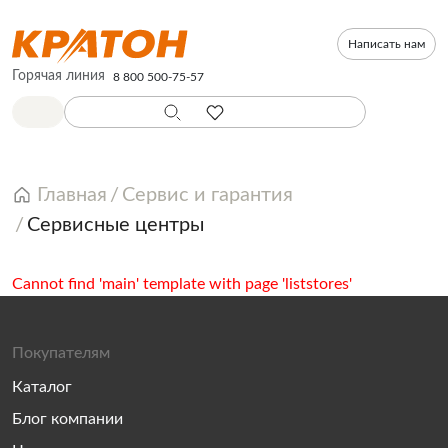
Написать нам
Горячая линия
8 800 500-75-57
Главная
Сервис и гарантия
Сервисные центры
Cannot find 'main' template with page 'liststores'
Покупателям
Каталог
Блог компании