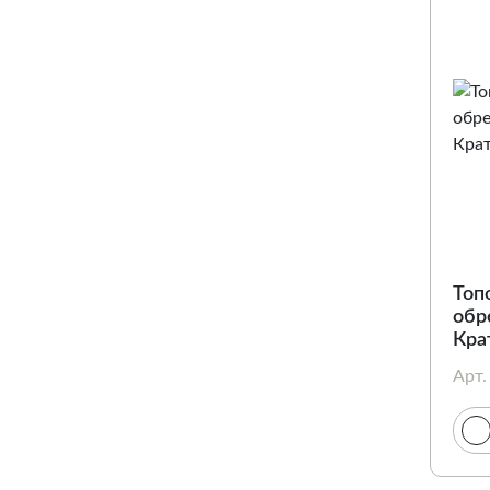
Топ
обр
Крат
Арт.