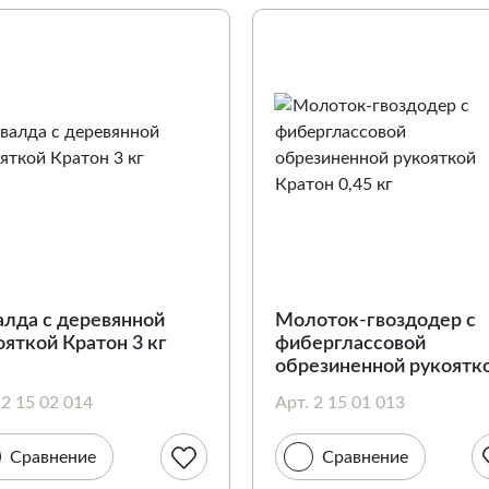
алда c деревянной
Молоток-гвоздодер с
ояткой Кратон 3 кг
фиберглассовой
обрезиненной рукоятк
Кратон 0,45 кг
 2 15 02 014
Арт. 2 15 01 013
Сравнение
Сравнение