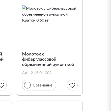
й
Молоток с
ой
фиберглассовой
обрезиненной рукояткой
Кратон 0,60 кг
Арт. 2 15 01 008
Сравнение