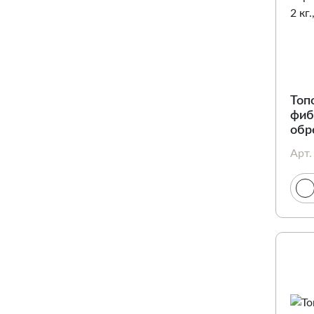
Топ
фиб
обр
Кра
Арт.
90c