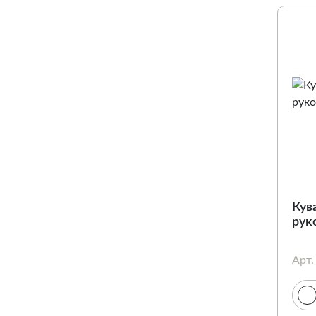
Кув
рук
Арт.