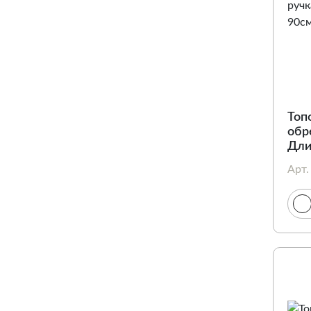
Топ
обре
Дли
Кра
Арт.