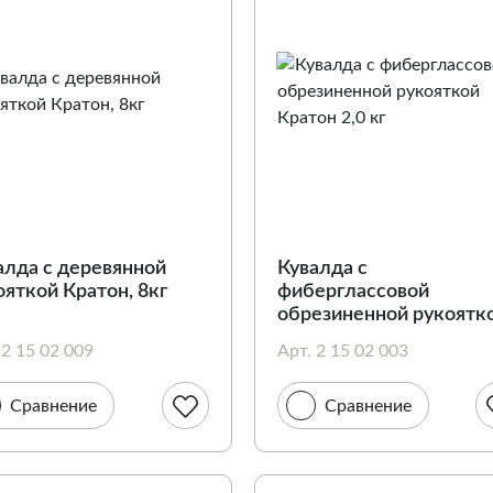
алда с деревянной
Кувалда c
ояткой Кратон, 8кг
фиберглассовой
обрезиненной рукоятк
Кратон 2,0 кг
 2 15 02 009
Арт. 2 15 02 003
Сравнение
Сравнение