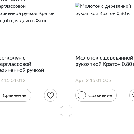
ор-колун с
Молоток с деревянной
ерглассовой
рукояткой Кратон 0,80 
езиненной ручкой
тон 1,0 кг.,общая
 2 15 04 012
Арт. 2 15 01 005
на 38cm
Сравнение
Сравнение