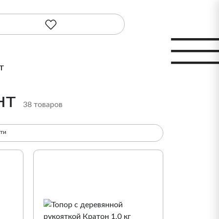
т
нт
38 товаров
сти
По популярности
По наименованию