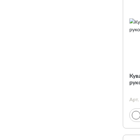
Кув
рук
Арт.