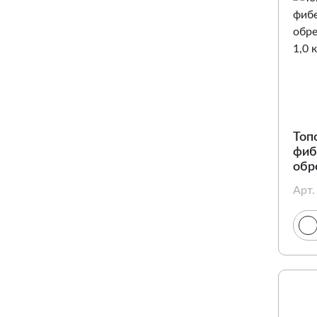
Топ
фиб
обр
Кра
Арт.
дли