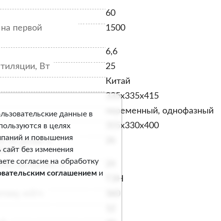
60
на первой
1500
6,6
тиляции, Вт
25
Китай
335x335x415
переменный, однофазный
ользовательские данные в
315х330х400
спользуются в целях
мпаний и повышения
а на входе и
26
ени, °С
 сайт без изменения
аете согласие на обработку
ы, не более, ч
24
овательским соглашением
и
ТЭН
току, м3/ч
360
12