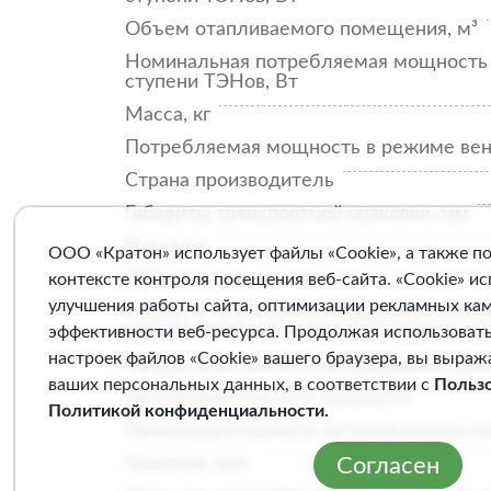
Объем отапливаемого помещения, м³
Номинальная потребляемая мощность 
ступени ТЭНов, Вт
Масса, кг
Потребляемая мощность в режиме вен
Страна производитель
Габариты транспортной упаковки, мм
Род тока
ООО «Кратон» использует файлы «Cookie», а также п
Габариты, мм
контексте контроля посещения веб-сайта. «Cookie» и
улучшения работы сайта, оптимизации рекламных ка
Разность температур воздушного поток
выходе аппарата в режиме второй ступ
эффективности веб-ресурса. Продолжая использовать
настроек файлов «Cookie» вашего браузера, вы выраж
Продолжительность непрерывной работ
ваших персональных данных, в соответствии с
Польз
Тип нагревательного элемента
Политикой конфиденциальности
.
Производительность по воздушному по
Согласен
Гарантия, мес