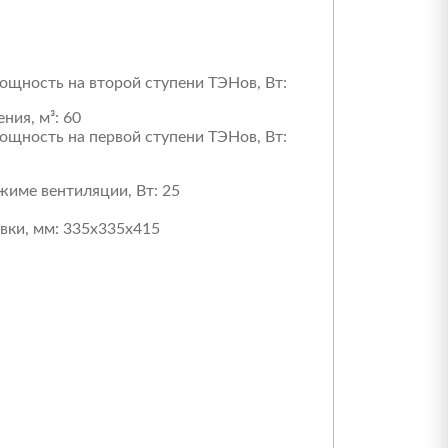
щность на второй ступени ТЭНов, Вт:
ния, м³:
60
щность на первой ступени ТЭНов, Вт:
жиме вентиляции, Вт:
25
вки, мм:
335x335x415