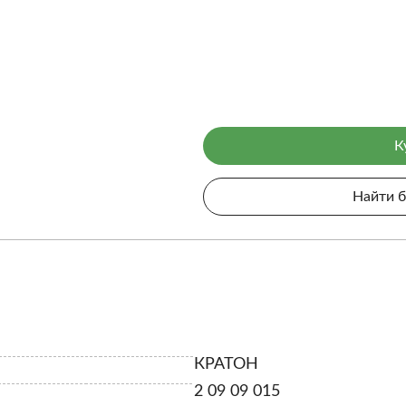
К
Найти 
КРАТОН
2 09 09 015