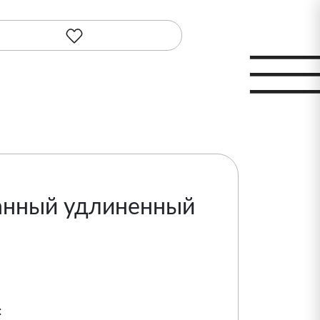
анный удлиненный
: