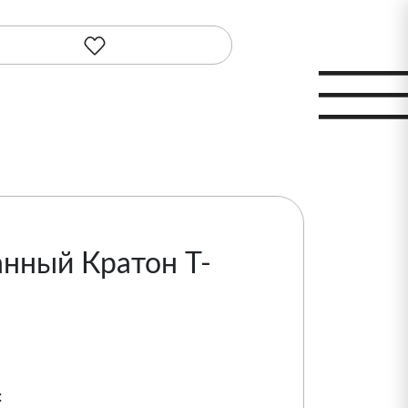
нный Кратон Т-
м
: