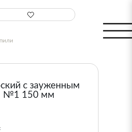
шпили
ский с зауженным
н №1 150 мм
: