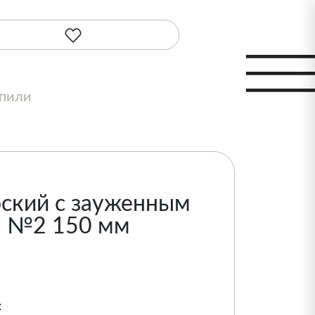
шпили
ский с зауженным
н №2 150 мм
: