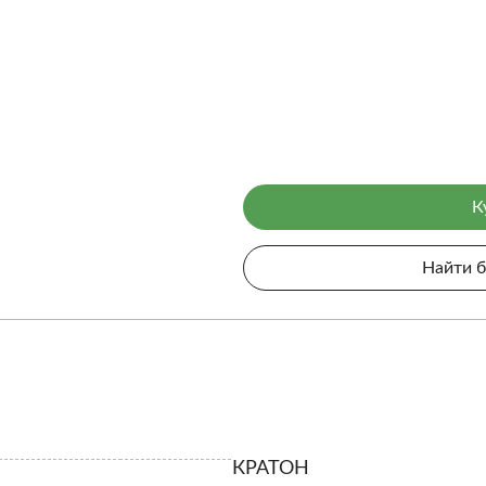
К
Найти 
КРАТОН