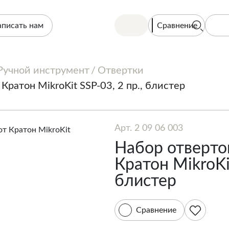
Сравнение
аписать нам
Ручной инструмент
Отвертки
Кратон MikroKit SSP-03, 2 пр., блистер
Арт. 2 09 06 003
Набор отверто
Кратон MikroKit
блистер
Сравнение