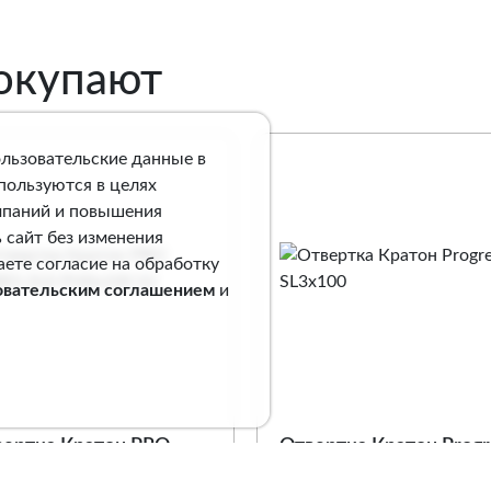
покупают
ользовательские данные в
спользуются в целях
мпаний и повышения
 сайт без изменения
аете согласие на обработку
овательским соглашением
и
вертка Кратон PRO
Отвертка Кратон Progr
IES (S2) PH0х100 S2
SL3х100