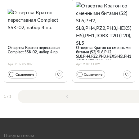
Отвертка Кратон переставная
Отвертка Кратон со сменными
Complect SSK-02, набор 4 пр.
битами (S2) SL6,PH2,
SL8,PH4,PZ2,PH3,HEX5(H5),PH1
,TORX T20 (T20), SL5
Арт. 2 09 05 002
Арт. 2 09 11 021
Сравнение
Сравнение
1
/
3
Покупателям