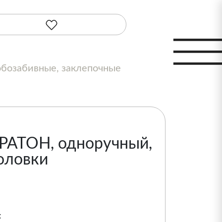
бозабивные, заклепочные
РАТОН, одноручный,
головки
: