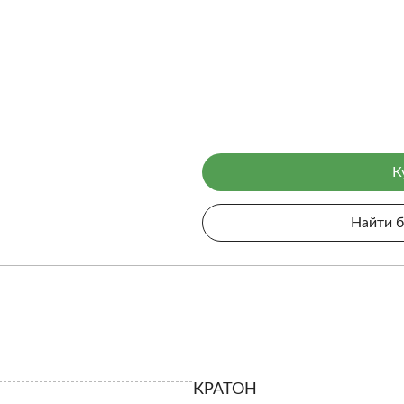
К
Найти 
КРАТОН