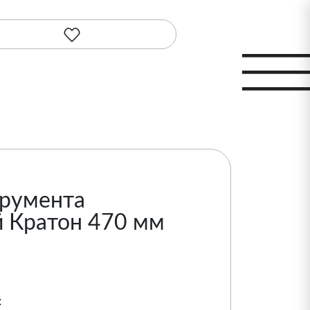
трумента
 Кратон 470 мм
: